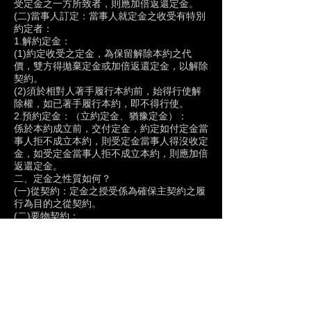
受定金之一方所致者，則應加倍返還定金。
(二)當事人訂定：當事人就定金之收受有特別
約定者：
1.解約定金：
(1)約定收受之定金，為保留解除本約之代
價，雙方得拋棄定金或加倍返還定金，以解除
契約。
(2)須於相對人著手履行本約前，始得行使解
除權，如已著手履行本約，即不得行使。
2.預約定金：（立約定金、猶豫定金）：
係於本約成立前，交付定金，約定如付定金當
事人拒不成立本約，則受定金當事人得沒收定
金，如受定金當事人拒不成立本約，則應加倍
返還定金。
二、定金之性質如何？
(一)從契約：定金之授受係為確保主契約之履
行為目的之從契約。
(二)要物契約：
1.必須有定金之交付，始成立定金契約。
2.支票之交付，為代物清償，即不影響其為定
金之效力，其本約亦應視為成立。
三、定金之效力如何？
(一)本約履行時；定金應返還或作為給付之一
部分。
(二)本約不能履行時（即，給付不能時）：