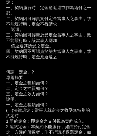
定：
一、契約履行時，定金應返還或作為給付之一
部。
二、契約因可歸責於付定金當事人之事由，致
不能履行時，定金不得請求
返還。
三、契約因可歸責於受定金當事人之事由，致
不能履行時，該當事人應加
倍返還其所受之定金。
四、契約因不可歸責於雙方當事人之事由，致
不能履行時，定金應返還之
何謂「定金」?
專題摘要:
一、定金之種類如何？
二、定金之性質如何？
三、定金之效力如何？
說明:
一、定金之種類如何？
(一)法律規定：當事人就定金之收受無特別的
約定時：
1.證約定金：即定金之支付視為契約成立。
2.違約定金：本契約不能履行，如由於付定金
之一方違約所致者，則不得請求返還定金，如