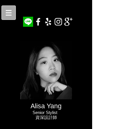
Alisa Yang
Senior Stylist
資深設計師