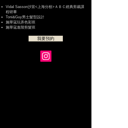
Vidal Sasson沙宣<上海分校>ＡＢＣ經典剪裁課
程研畢
Toni&Guy男士髮型設計
施華寇玩弄色彩班
施華寇進階剪髮班
我要預約