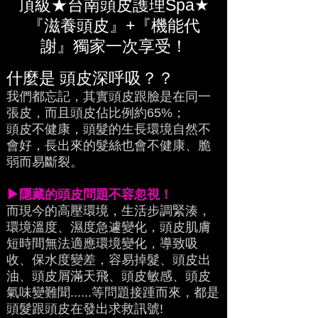
頂級★台南頭皮護理Spa★
『滋養頭皮』+『機能代
謝』獨家一次享受！
什麼是 頭皮深呼吸？？
我們都忘記，其實頭皮跟臉是在同一
張皮，而且頭皮佔比例約65%；
頭皮不健康，頭髮的生長環境自然不
會好，長出來的髮絲也會不健康、脆
弱而易斷裂。
▶隱藏的頭皮問題不容忽視！
而現今的高壓環境，生活步調緊湊，
環境溫度、濕度急遽變化，頭皮肌膚
短時間無法適應環境變化，導致吸
收、保水度變差，容易掉髮、頭皮出
油、頭皮屑滿天飛、頭皮敏感、頭皮
氣味變難聞......等問題接踵而來，都是
頭髮跟頭皮在發出求救訊號!