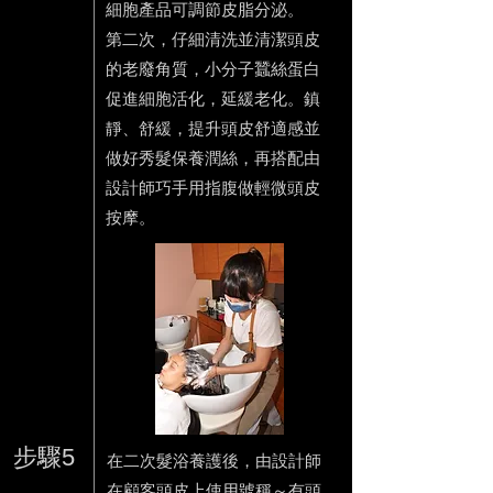
細胞產品可調節皮脂分泌。
第二次，仔細清洗並清潔頭皮
的老廢角質，小分子蠶絲蛋白
促進細胞活化，延緩老化。鎮
靜、舒緩，提升頭皮舒適感並
做好秀髮保養潤絲，再搭配由
設計師巧手用指腹做輕微頭皮
按摩。
步驟5
在二次髮浴養護後，由設計師
在顧客頭皮上使用號稱～有頭