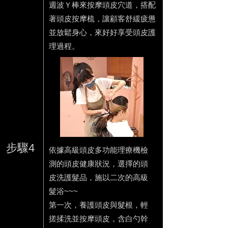
週波Ｙ棒來按摩頭皮穴道，搭配
著頭皮按摩梳，讓顧客舒緩疲憊
並放鬆身心，來好好享受頭皮護
理過程。
步驟4
依據高級頭皮多功能理療機檢
測的頭皮健康狀況，選擇的頭
皮洗護髮品，施以二次的高級
髮浴~~~
第一次，養護頭皮與髮根，輕
搓揉洗並按摩頭皮，​含白勺幹