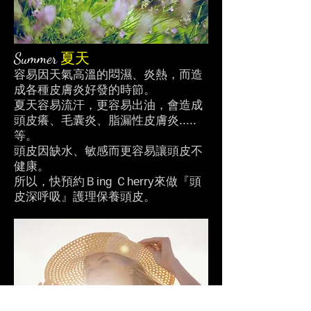
Summer
夏天
容易因天氣高溫的悶濕、炎熱，而造
成各種皮膚炎好發的時節。
夏天容易流汗，更容易出油，會造成
頭皮癢、毛囊炎、脂漏性皮膚炎.....
等。
頭皮因缺水、敏感而更容易讓頭皮不
健康。
所以，快預約Ｂing Ｃherry來做『頭
皮深呼吸』護理保養頭皮。