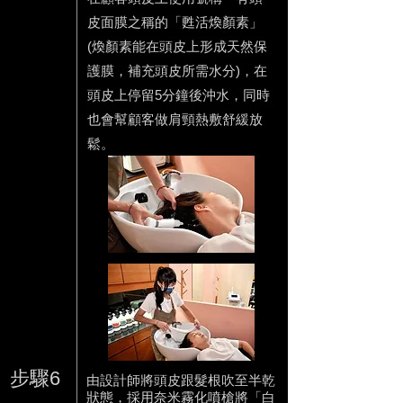
皮面膜之稱的「甦活煥顏素」
(煥顏素能在頭皮上
形成天然保
護膜，補充頭皮所需水分)
，在
頭皮上停留5分鐘後沖水，同時
也會幫顧客做肩頸熱敷舒緩放
鬆。
步驟6
由設計師將頭皮跟髮根吹至半乾
狀態，採用奈米霧化噴槍將「白