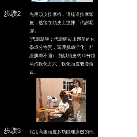
步驟2
先用頭皮按摩梳，邊梳邊按摩頭
皮，然後在頭皮上塗抹「代謝凝
膠」
(代謝凝膠：代謝頭皮上殘留的化
學成分物質，調理肌膚活化、舒
緩肌膚不適)，施以頭皮約10分鐘
蒸汽軟化方式，軟化頭皮老廢角
質。
步驟3
採用高級頭皮多功能理療機的低