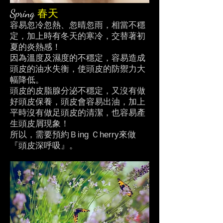
Spring
春天
容易忽冷忽熱、忽晴忽雨，相當不穩
定，加上時有冬天的寒冷，交替著初
夏的炎熱感！
因為溫度及濕度的不穩定，容易造成
頭皮的油水失衡，使頭皮的防禦力大
幅降低。
頭皮的皮脂腺分泌不穩定，又沒有做
好頭皮保養，頭皮會容易出油，加上
平時沒有做足頭皮的清潔，也容易產
生頭皮屑現象！
所以，需要預約Ｂing Ｃherry來做
『頭皮深呼吸』。