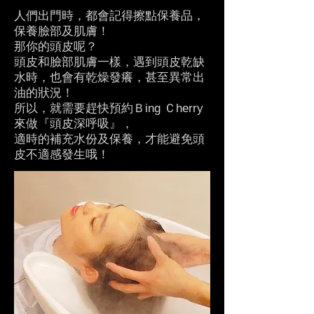
人們出門時，都會記得擦點保養品，
保養臉部及肌膚！
那你的頭皮呢？
頭皮和臉部肌膚一樣，遇到頭皮乾缺
水時，也會有乾燥發癢，甚至異常出
油的狀況！
所以，就需要趕快預約Ｂing Ｃherry
來做『頭皮深呼吸』，
適時的補充水份及保養，才能避免頭
皮不適感發生哦！